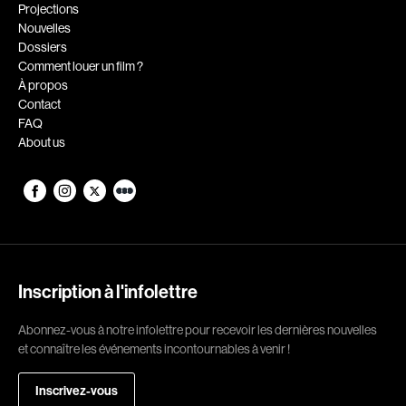
Romantiques
Science-fiction
Projections
Nouvelles
Sports
Thrillers
Dossiers
Western
Comment louer un film ?
À propos
Décennies
Contact
FAQ
1920
1930
About us
1940
1950
1960
1970
1980
1990
2000
2010
2020
Inscription à l'infolettre
Réalisateur
Abonnez-vous à notre infolettre pour recevoir les dernières nouvelles
et connaître les événements incontournables à venir !
(Daniel Grou) Podz
Absa Moussa Sene
Adam Camil
Adam Mark
Inscrivez-vous