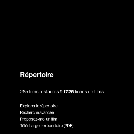
dz
Absa Moussa Sene
Adam Mark
e
Alacchi Carlo
ay Édouard
Albert Geneviève
Alkhalidey Adib
Répertoire
Allard Geneviève
r
Alleyn Jennifer
265 films restaurés &
1726
fiches de films
Anderson Michael
Explorer le répertoire
e
Angers Richard
Recherche avancée
Annaud Jean-Jacques
Proposez-moi un film
Télécharger le répertoire (PDF)
Anthian Pierre