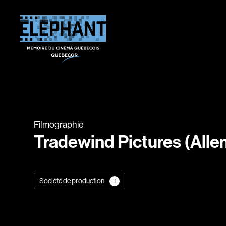
Filmographie
Tradewind Pictures (All
Société de production
1