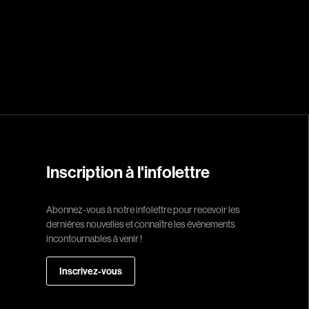
Réalisateur
(Daniel Grou) Po
Adam Camil
Adams Dominiqu
Albernhe Trembl
Aliassa Babek
Inscription à l'infolettre
Allard Gabriel
Allen Jeremy Pete
Abonnez-vous à notre infolettre pour recevoir les
dernières nouvelles et connaître les événements
Almond Paul
incontournables à venir !
André G. Laurain
Angrignon Yves
Inscrivez-vous
Antaki Joseph