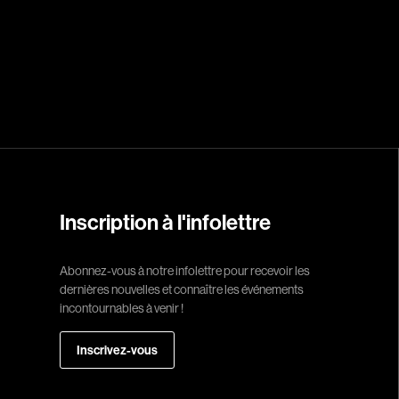
Réalisateur
(Daniel Grou) Po
Adam Camil
Adams Dominiqu
Albernhe Trembl
Aliassa Babek
Inscription à l'infolettre
Allard Gabriel
Allen Jeremy Pete
Abonnez-vous à notre infolettre pour recevoir les
dernières nouvelles et connaître les événements
Almond Paul
incontournables à venir !
André G. Laurain
Angrignon Yves
Inscrivez-vous
Antaki Joseph