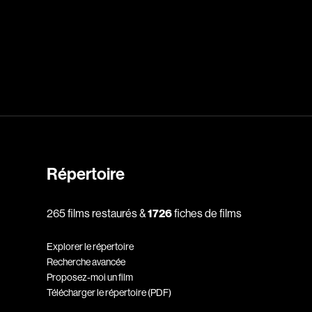
dz
Absa Moussa Sene
Adam Mark
e
Alacchi Carlo
ay Édouard
Albert Geneviève
Alkhalidey Adib
Répertoire
Allard Geneviève
r
Alleyn Jennifer
265 films restaurés &
1726
fiches de films
Anderson Michael
Explorer le répertoire
e
Angers Richard
Recherche avancée
Annaud Jean-Jacques
Proposez-moi un film
Télécharger le répertoire (PDF)
Anthian Pierre