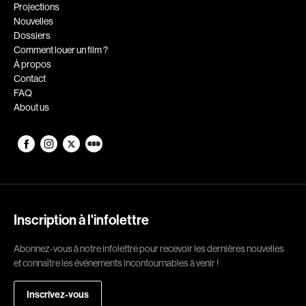
Romantiques
Science-fiction
Projections
Nouvelles
Sports
Thrillers
Dossiers
Western
Comment louer un film ?
À propos
Décennies
Contact
FAQ
1920
1930
About us
1940
1950
1960
1970
1980
1990
2000
2010
2020
Inscription à l'infolettre
Réalisateur
Abonnez-vous à notre infolettre pour recevoir les dernières nouvelles
et connaître les événements incontournables à venir !
(Daniel Grou) Podz
Absa Moussa Sene
Adam Camil
Adam Mark
Inscrivez-vous