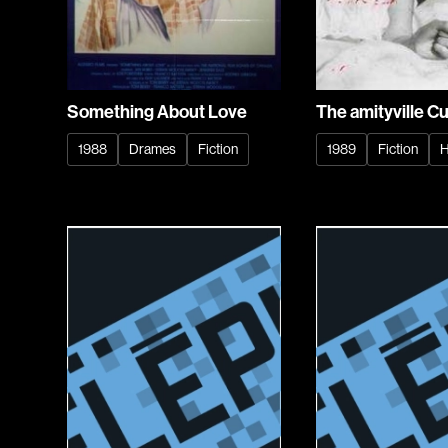
Something About Love
The amityville C
1988
Drames
Fiction
1989
Fiction
H