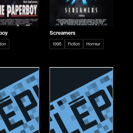
Baril Céline
Barnaby Jeff
Baruchel Jay
Bastien Pierre
boy
Screamers
Baylaucq Philippe
tion
1995
Fiction
Horreur
Beaudoin Stéphan
Beaudry Jean
Beaulieu-Cyr Jonathan
 Sophie
Bélanger Louis
d
Benjelloun Hassan
.
Benoit Denyse
r
Bergeron Bernard
Bernadet Henry
o
Bernier David