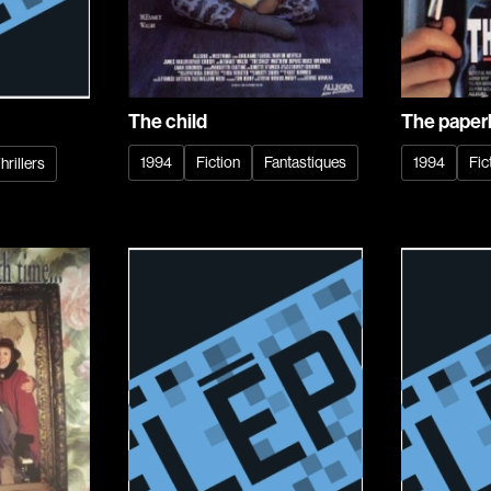
Barichello Rudy
Barilliet France
Barrilliet Fabrice
Barzman Paolo
The child
The paper
Bastien Jephté
1994
Fiction
Fantastiques
1994
Fic
hrillers
Beaudin Jean
Beaudry Diane
Beaulieu Renée
Bédard Marcotte
Bélanger Fernan
Benoit Jacques W
Bensaddek Bachi
Recherche par mots-clés
Bergman Marta
Films, personnes, entrevues, bandes annonces ...
Bernasconi Fulvi