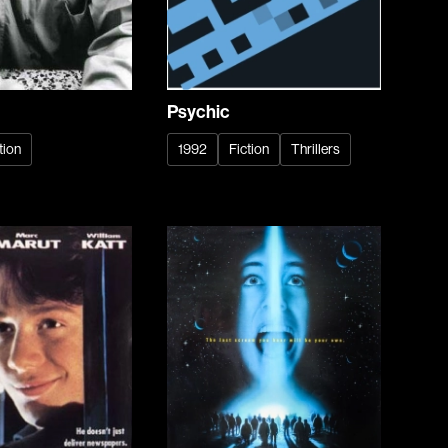
rés
Arcand Paul
Archambault Louise
ain
Arsenault Mychel
es Philippe
Arsin Jean
Psychic
Asselin Olivier
tion
1992
Fiction
Thrillers
nçois
Attenborough Richard
Aubin David
Audy Michel
ic
Ayotte Zachary
Baillargeon Paule
o
Ball Ara
Barbancourt Marie Ange
Barbeau Manon
e Anaïs
Baric Nancy