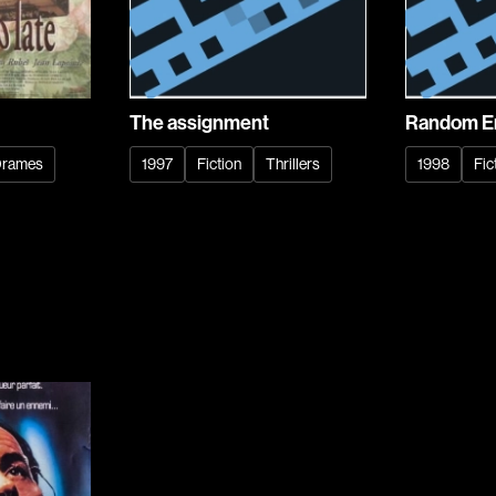
Bernier Jean-Pau
Bertalan Attila
Bigras Jean-Yves
Binamé Charles
The assignment
Random E
Biron Vincent
rames
1997
Fiction
Thrillers
1998
Fic
Bissett Roshell
Blanc Annick
Blatt Jeffrey
Bohdanowicz Sof
Boire Roger
Boivin Patrick
Bolduc Mario
Bonmariage Man
Bonspille Boileau