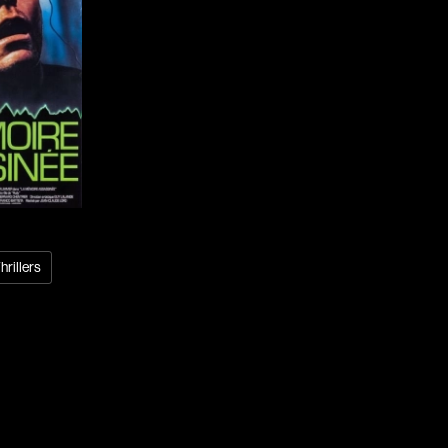
Borsos Phillip
Bouchard Mirya
Bouchard Michel
Boujenah Michel
Bourdon Luc
Boutet Richard
Bradshaw John
Brassard Marie
Brault Virginie
hrillers
Brennan Jason
Brie Claude
Broca Philippe de
Cabrera Dominiq
Calderon Philipp