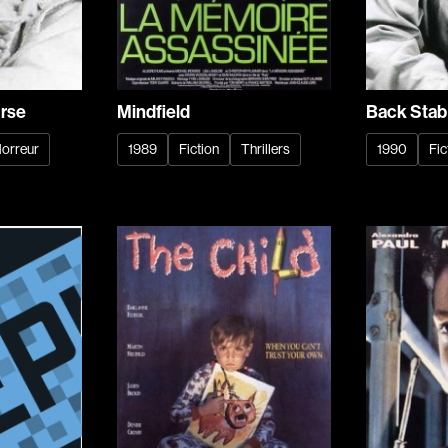
Arango Juan And
Arcand Denys
Archambault Sylv
Arseneau Bussièr
Mindfield
urse
Back Stab
Arson Ann
1989
Fiction
Thrillers
orreur
1990
Fic
Asselin Jean-Fra
Aubert Robin
Aubry François
Aurtenèche Albér
Azzopardi Mario
Baldi Gian Vittori
Barabé Charles
Barbeau Paul
Barbeau-Lavalett