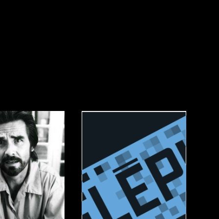
dz
Absa Moussa Sene
Adam Mark
e
Alacchi Carlo
ay Édouard
Albert Geneviève
Alkhalidey Adib
Allard Geneviève
r
Alleyn Jennifer
Anderson Michael
e
Angers Richard
Annaud Jean-Jacques
Anthian Pierre