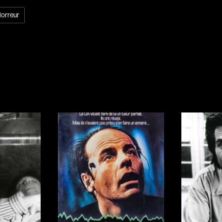
orreur
Réalisateur
(Daniel Grou) Po
Adam Camil
Adams Dominiqu
Albernhe Trembl
Aliassa Babek
Allard Gabriel
Allen Jeremy Pete
Almond Paul
André G. Laurain
Angrignon Yves
Antaki Joseph