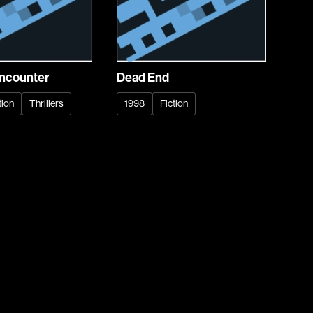
l
Berry Tom
Bérubé Claude
Bigras Dan
Binisti Thierry
ncounter
Dead End
Bisaillon Marc
tion
Thrillers
1998
Fiction
Bissonnette Jean
Blanchard André
Blouin François
ia
Bohringer Richard
Boisvert Simon
Bolduc Nicolas
Bonello Bertrand
u
Bonnière René
 Sonia
Bordeleau Francis