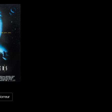
Campeau Éric
Cantin Roger
Cardinal Roger
Carmody Don
Caron-Guay Hub
Carrier Louis-G
Carrière Marcel
Carthew KC
Castravelli Claud
Cayrol Jean
Chabot Jean
Chabrol Claude
orreur
Champagne Loui
Charlebois Lyne