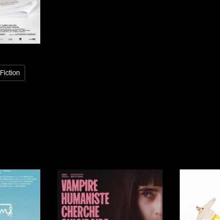
Arango Juan And
Arcand Denys
Archambault Sylv
Arseneau Bussièr
Arson Ann
Fiction
Asselin Jean-Fra
Aubert Robin
Aubry François
Aurtenèche Albér
Azzopardi Mario
Baldi Gian Vittori
Barabé Charles
Barbeau Paul
Barbeau-Lavalett