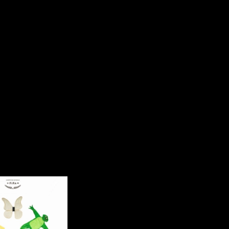
rés
Arcand Paul
Archambault Louise
ain
Arsenault Mychel
es Philippe
Arsin Jean
Asselin Olivier
nçois
Attenborough Richard
Aubin David
Audy Michel
ic
Ayotte Zachary
Baillargeon Paule
o
Ball Ara
Barbancourt Marie Ange
Barbeau Manon
e Anaïs
Baric Nancy