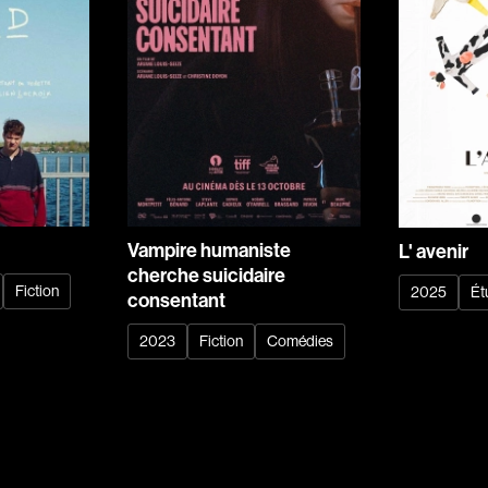
Barichello Rudy
Recherche par mots-clés
Barilliet France
Films, personnes, entrevues, bandes annonces ...
Barrilliet Fabrice
Barzman Paolo
Bastien Jephté
Beaudin Jean
Beaudry Diane
Vampire humaniste
L' avenir
Beaulieu Renée
cherche suicidaire
Bédard Marcotte
Fiction
2025
Ét
consentant
Bélanger Fernan
2023
Fiction
Comédies
Benoit Jacques W
Bensaddek Bachi
Bergman Marta
Bernasconi Fulvi