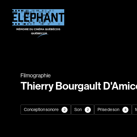
Filmographie
Thierry Bourgault D'Amic
Conception sonore
Son
Prise de son
2
2
4