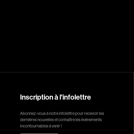
Campeau Éric
Cantin Roger
Cardinal Roger
Carmody Don
Caron-Guay Hub
Carrier Louis-G
Carrière Marcel
Carthew KC
Castravelli Claud
Cayrol Jean
Inscription à l'infolettre
Chabot Jean
Chabrol Claude
Abonnez-vous à notre infolettre pour recevoir les
Champagne Loui
dernières nouvelles et connaître les événements
incontournables à venir !
Charlebois Lyne