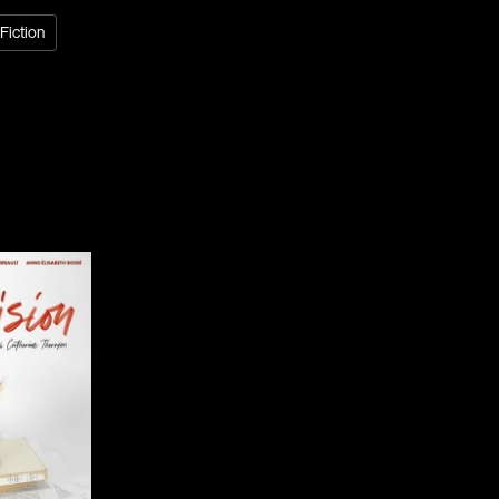
Fiction
Réalisateur
(Daniel Grou) Po
Adam Camil
Adams Dominiqu
Albernhe Trembl
Aliassa Babek
Allard Gabriel
Allen Jeremy Pete
Almond Paul
André G. Laurain
Angrignon Yves
Antaki Joseph