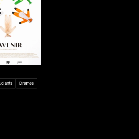
Baril Céline
Barnaby Jeff
Baruchel Jay
Bastien Pierre
Baylaucq Philippe
Beaudoin Stéphan
Beaudry Jean
Beaulieu-Cyr Jonathan
 Sophie
Bélanger Louis
udiants
Drames
d
Benjelloun Hassan
.
Benoit Denyse
r
Bergeron Bernard
Bernadet Henry
o
Bernier David