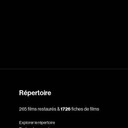
Cantet Laurent
Canuel Érik
Carle Gilles
Caron Michel
ert
Carré Louise
eorges
Carrière Bruno
Carter Peter
Castillo Nardo
e
Cayer Marc
Chabot Mario
Répertoire
Chabot Catherine
Champagne Monique
265 films restaurés &
1726
fiches de films
s
Charbonneau Mélanie
Chartrand Alexandre
Explorer le répertoire