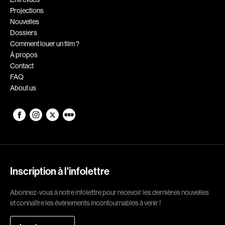
Projections
Romantiques
Science-fiction
Nouvelles
Sports
Thrillers
Dossiers
Comment louer un film ?
Western
À propos
Contact
Décennies
FAQ
About us
1920
1930
1940
1950
1960
1970
1980
1990
2000
2010
Inscription à l'infolettre
2020
Abonnez-vous à notre infolettre pour recevoir les dernières nouvelles
Réalisateur
et connaître les événements incontournables à venir !
(Daniel Grou) Podz
Absa Moussa Sene