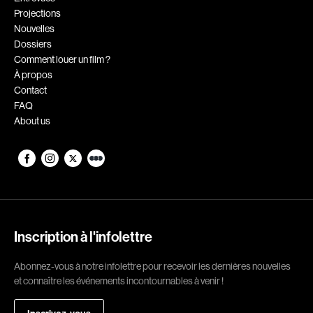
Projections
Romantiques
Science-fiction
Nouvelles
Sports
Thrillers
Dossiers
Comment louer un film ?
Western
À propos
Contact
Décennies
FAQ
About us
1920
1930
1940
1950
1960
1970
1980
1990
2000
2010
Inscription à l'infolettre
2020
Abonnez-vous à notre infolettre pour recevoir les dernières nouvelles
Réalisateur
et connaître les événements incontournables à venir !
(Daniel Grou) Podz
Absa Moussa Sene