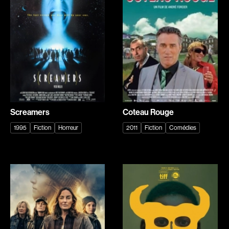
Explorer par
Genres
Action
Amateurs
Animation
Art
Aventure
Biographiques
Comédies
Comédies musicales
Screamers
Coteau Rouge
Documentaires
Drames
1995
Fiction
Horreur
2011
Fiction
Comédies
Érotiques
Étudiants
Famille
Fantastiques
Fiction
Guerre
Historiques
Horreur
Indépendants
Jeunesse
Musicaux
Policiers