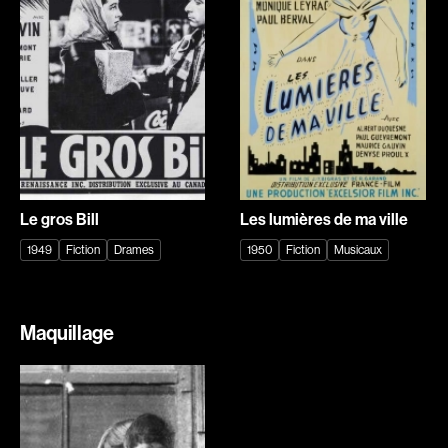
Explorer par
Genres
Action
Amateurs
Animation
Art
Aventure
Biographiques
Comédies
Comédies musicales
Le gros Bill
Les lumières de ma ville
Documentaires
Drames
1949
Fiction
Drames
1950
Fiction
Musicaux
Érotiques
Étudiants
Famille
Fantastiques
Fiction
Guerre
Maquillage
Historiques
Horreur
Indépendants
Jeunesse
Musicaux
Policiers