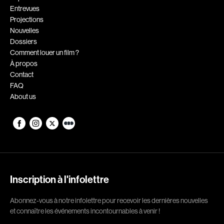
Entrevues
Romantiques
Science-fiction
Projections
Sports
Thrillers
Nouvelles
Dossiers
Western
Comment louer un film ?
À propos
Décennies
Contact
FAQ
1920
1930
About us
1940
1950
1960
1970
1980
1990
2000
2010
2020
Inscription à l'infolettre
Réalisateur
Abonnez-vous à notre infolettre pour recevoir les dernières nouvelles
et connaître les événements incontournables à venir !
(Daniel Grou) Podz
Absa Moussa Sene