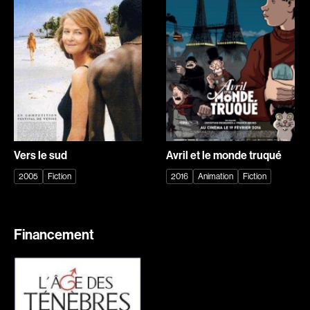
Explorer par
Genres
Action
Amateurs
Animation
Art
Aventure
Biographiques
Comédies
Comédies musicales
Vers le sud
Avril et le monde truqué
Documentaires
Drames
2005
Fiction
2016
Animation
Fiction
Érotiques
Étudiants
Famille
Fantastiques
Financement
Fiction
Guerre
Historiques
Horreur
Indépendants
Jeunesse
Musicaux
Policiers