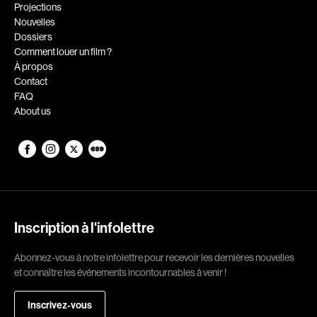
Romantiques
Science-fiction
Projections
Nouvelles
Sports
Thrillers
Dossiers
Western
Comment louer un film ?
À propos
Décennies
Contact
FAQ
1920
1930
About us
1940
1950
1960
1970
1980
1990
2000
2010
2020
Inscription à l'infolettre
Réalisateur
Abonnez-vous à notre infolettre pour recevoir les dernières nouvelles
et connaître les événements incontournables à venir !
(Daniel Grou) Podz
Absa Moussa Sene
Adam Camil
Adam Mark
Inscrivez-vous