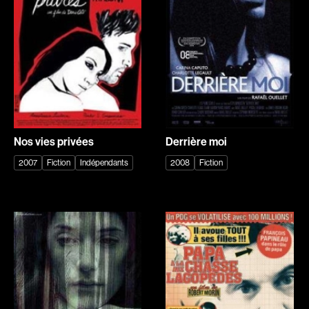
Romantiques
Science-fiction
Sports
Thrillers
Western
Décennies
1920
1930
1940
1950
Nos vies privées
Derrière moi
1960
1970
2007
Fiction
Indépendants
2008
Fiction
1980
1990
2000
2010
2020
Réalisateur
(Daniel Grou) Podz
Absa Moussa Sene
Adam Camil
Adam Mark