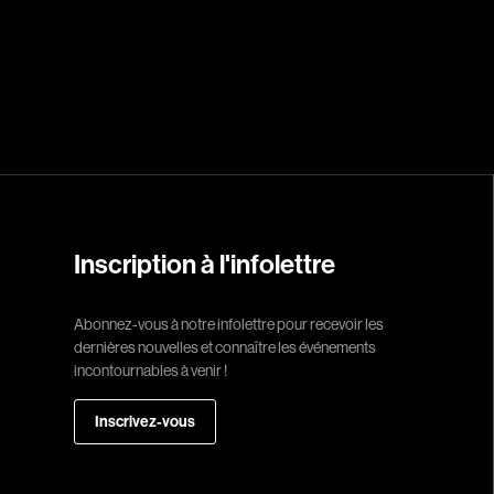
Réalisateur
(Daniel Grou) Po
Adam Camil
Adams Dominiqu
Albernhe Trembl
Aliassa Babek
Allard Gabriel
Inscription à l'infolettre
Allen Jeremy Pete
Abonnez-vous à notre infolettre pour recevoir les
Almond Paul
dernières nouvelles et connaître les événements
André G. Laurain
incontournables à venir !
Angrignon Yves
Inscrivez-vous
Antaki Joseph
Arango Juan And