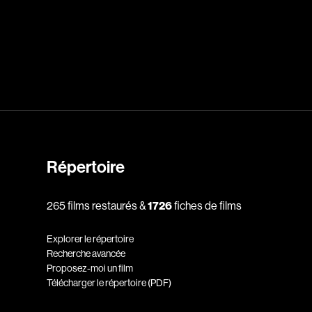
dz
Absa Moussa Sene
Adam Mark
e
Alacchi Carlo
ay Édouard
Albert Geneviève
Alkhalidey Adib
Allard Geneviève
Répertoire
r
Alleyn Jennifer
265 films restaurés &
1726
fiches de films
Anderson Michael
e
Angers Richard
Explorer le répertoire
Annaud Jean-Jacques
Recherche avancée
Proposez-moi un film
Anthian Pierre
Télécharger le répertoire (PDF)
rés
Arcand Paul