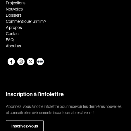
Romantiques
Science-fiction
Projections
Nouvelles
Sports
Thrillers
Dossiers
Western
Comment louer un film ?
À propos
Décennies
Contact
FAQ
1920
1930
About us
1940
1950
1960
1970
1980
1990
2000
2010
2020
Inscription à l'infolettre
Réalisateur
Abonnez-vous à notre infolettre pour recevoir les dernières nouvelles
et connaître les événements incontournables à venir !
(Daniel Grou) Podz
Absa Moussa Sene
Adam Camil
Adam Mark
Inscrivez-vous