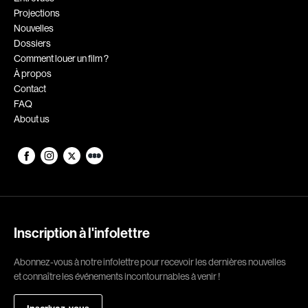
Projections
Romantiques
Science-fiction
Nouvelles
Sports
Thrillers
Dossiers
Comment louer un film ?
Western
À propos
Contact
Décennies
FAQ
About us
1920
1930
1940
1950
1960
1970
1980
1990
2000
2010
Inscription à l'infolettre
2020
Abonnez-vous à notre infolettre pour recevoir les dernières nouvelles
Réalisateur
et connaître les événements incontournables à venir !
(Daniel Grou) Podz
Absa Moussa Sene