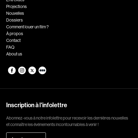
Projections
Romantiques
Science-fiction
Nouvelles
Sports
Thrillers
Dossiers
Comment louer un film ?
Western
À propos
Contact
Décennies
FAQ
About us
1920
1930
1940
1950
1960
1970
1980
1990
2000
2010
Inscription à l'infolettre
2020
Abonnez-vous à notre infolettre pour recevoir les dernières nouvelles
Réalisateur
et connaître les événements incontournables à venir !
(Daniel Grou) Podz
Absa Moussa Sene