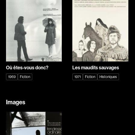
Explorer par
Genres
Action
Amateurs
Animation
Art
Aventure
Biographiques
Comédies
Comédies musicales
Où êtes-vous donc?
Les maudits sauvages
Documentaires
Drames
1969
Fiction
1971
Fiction
Historiques
Érotiques
Étudiants
Famille
Fantastiques
Images
Fiction
Guerre
Historiques
Horreur
Indépendants
Jeunesse
Musicaux
Policiers