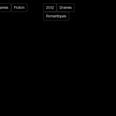
rames
Fiction
2012
Drames
Romantiques
dz
Absa Moussa Sene
Adam Mark
e
Alacchi Carlo
ay Édouard
Albert Geneviève
Alkhalidey Adib
Allard Geneviève
r
Alleyn Jennifer
Anderson Michael
e
Angers Richard
Annaud Jean-Jacques
Anthian Pierre