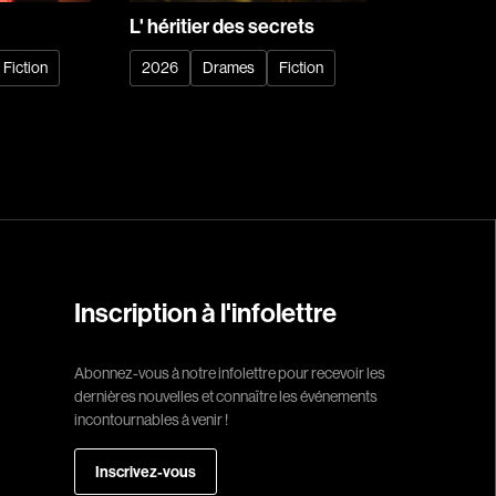
Arango Juan And
L' héritier des secrets
Arcand Denys
Fiction
2026
Drames
Fiction
Archambault Sylv
Arseneau Bussièr
Arson Ann
Asselin Jean-Fra
Aubert Robin
Aubry François
Aurtenèche Albér
Inscription à l'infolettre
Azzopardi Mario
Baldi Gian Vittori
Abonnez-vous à notre infolettre pour recevoir les
dernières nouvelles et connaître les événements
Barabé Charles
incontournables à venir !
Barbeau Paul
Barbeau-Lavalett
Inscrivez-vous