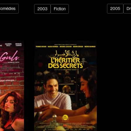
Recherche par mots-clés
omédies
2005
D
2003
Fiction
Films, personnes, entrevues, bandes annonces ...
Réalisateur
(Daniel Grou) Po
Adam Camil
Adams Dominiqu
Albernhe Trembl
Aliassa Babek
Allard Gabriel
Allen Jeremy Pete
Almond Paul
André G. Laurain
Angrignon Yves
Antaki Joseph