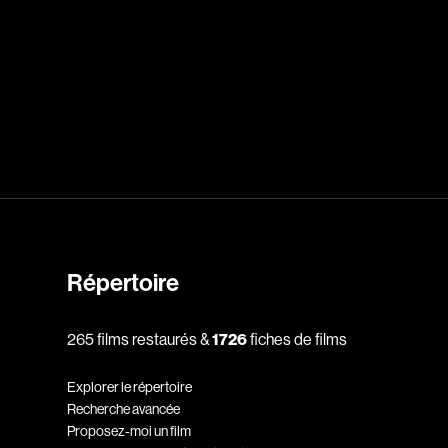
rés
Arcand Paul
Archambault Louise
ain
Arsenault Mychel
es Philippe
Arsin Jean
Asselin Olivier
nçois
Attenborough Richard
Aubin David
Audy Michel
ic
Ayotte Zachary
Répertoire
Baillargeon Paule
o
Ball Ara
265 films restaurés &
1726
fiches de films
Barbancourt Marie Ange
Explorer le répertoire
Barbeau Manon
Recherche avancée
e Anaïs
Baric Nancy
Proposez-moi un film