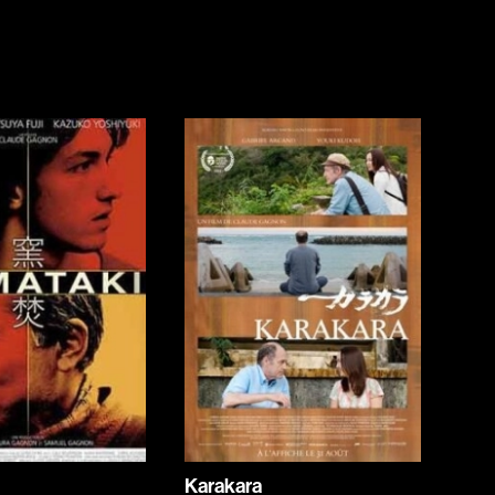
Horreur
Jeunesse
Policiers
Science-fiction
Thrillers
1930
1950
1970
1990
2010
Karakara