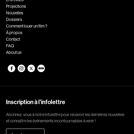
Projections
Romantiques
Science-fiction
Nouvelles
Sports
Thrillers
Dossiers
Comment louer un film ?
Western
À propos
Contact
Décennies
FAQ
About us
1920
1930
1940
1950
1960
1970
1980
1990
2000
2010
Inscription à l'infolettre
2020
Abonnez-vous à notre infolettre pour recevoir les dernières nouvelles
Réalisateur
et connaître les événements incontournables à venir !
(Daniel Grou) Podz
Absa Moussa Sene