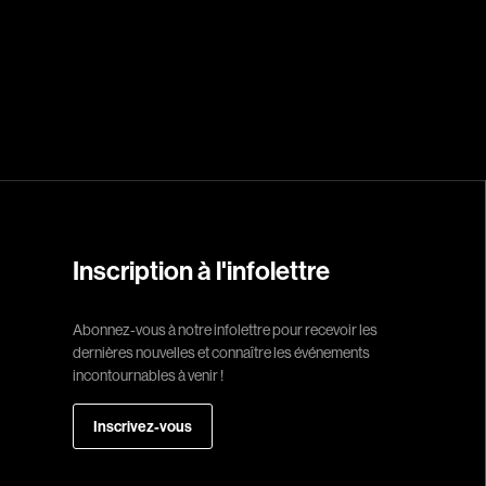
Réalisateur
(Daniel Grou) Po
Adam Camil
Adams Dominiqu
Albernhe Trembl
Aliassa Babek
Inscription à l'infolettre
Allard Gabriel
Allen Jeremy Pete
Abonnez-vous à notre infolettre pour recevoir les
dernières nouvelles et connaître les événements
Almond Paul
incontournables à venir !
André G. Laurain
Angrignon Yves
Inscrivez-vous
Antaki Joseph