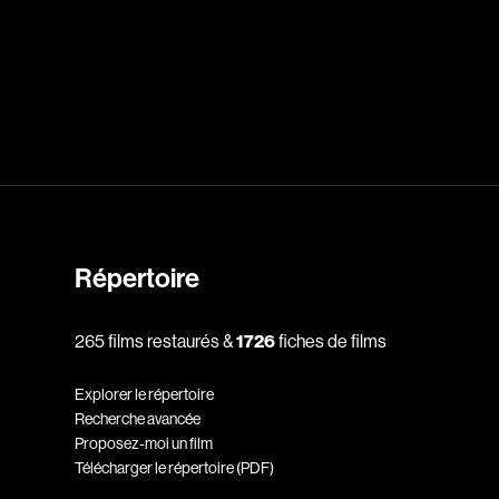
dz
Absa Moussa Sene
Adam Mark
e
Alacchi Carlo
ay Édouard
Albert Geneviève
Alkhalidey Adib
Répertoire
Allard Geneviève
r
Alleyn Jennifer
265 films restaurés &
1726
fiches de films
Anderson Michael
Explorer le répertoire
e
Angers Richard
Recherche avancée
Annaud Jean-Jacques
Proposez-moi un film
Télécharger le répertoire (PDF)
Anthian Pierre