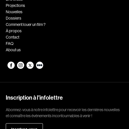
Projections
Romantiques
Science-fiction
Nouvelles
Sports
Thrillers
Dossiers
Comment louer un film ?
Western
À propos
Contact
Décennies
FAQ
About us
1920
1930
1940
1950
1960
1970
1980
1990
2000
2010
Inscription à l'infolettre
2020
Abonnez-vous à notre infolettre pour recevoir les dernières nouvelles
Réalisateur
et connaître les événements incontournables à venir !
(Daniel Grou) Podz
Absa Moussa Sene