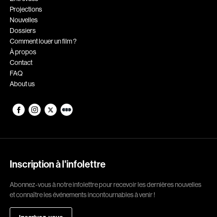
Projections
Romantiques
Science-fiction
Nouvelles
Sports
Thrillers
Dossiers
Comment louer un film ?
Western
À propos
Contact
Décennies
FAQ
About us
1920
1930
1940
1950
1960
1970
1980
1990
2000
2010
Inscription à l'infolettre
2020
Abonnez-vous à notre infolettre pour recevoir les dernières nouvelles
Réalisateur
et connaître les événements incontournables à venir !
(Daniel Grou) Podz
Absa Moussa Sene