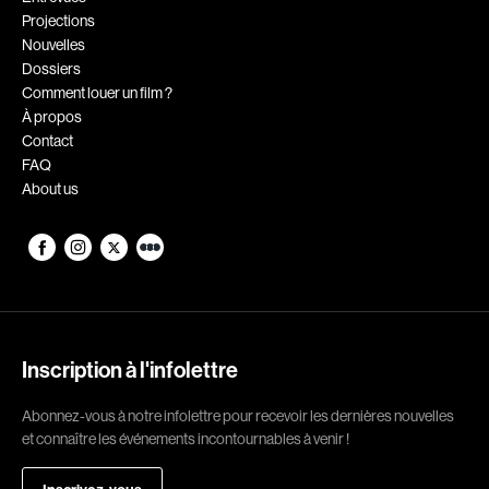
Projections
Romantiques
Science-fiction
Nouvelles
Sports
Thrillers
Dossiers
Comment louer un film ?
Western
À propos
Contact
Décennies
FAQ
About us
1920
1930
1940
1950
1960
1970
1980
1990
2000
2010
Inscription à l'infolettre
2020
Abonnez-vous à notre infolettre pour recevoir les dernières nouvelles
Réalisateur
et connaître les événements incontournables à venir !
(Daniel Grou) Podz
Absa Moussa Sene