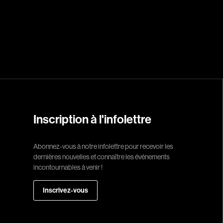
Réalisateur
(Daniel Grou) Po
Adam Camil
Adams Dominiqu
Albernhe Trembl
Aliassa Babek
Allard Gabriel
Inscription à l'infolettre
Allen Jeremy Pete
Abonnez-vous à notre infolettre pour recevoir les
Almond Paul
dernières nouvelles et connaître les événements
André G. Laurain
incontournables à venir !
Angrignon Yves
Inscrivez-vous
Antaki Joseph
Arango Juan And