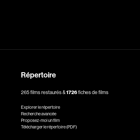
dz
Absa Moussa Sene
Adam Mark
e
Alacchi Carlo
ay Édouard
Albert Geneviève
Alkhalidey Adib
Allard Geneviève
Répertoire
r
Alleyn Jennifer
265 films restaurés &
1726
fiches de films
Anderson Michael
e
Angers Richard
Explorer le répertoire
Annaud Jean-Jacques
Recherche avancée
Proposez-moi un film
Anthian Pierre
Télécharger le répertoire (PDF)
rés
Arcand Paul