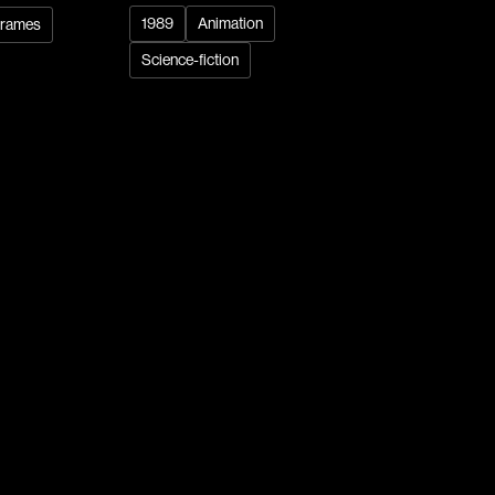
1989
Animation
rames
Réalisateur
Science-fiction
Recherche par mots-clés
(Daniel Grou) Po
Films, personnes, entrevues, bandes annonces ...
Adam Camil
Adams Dominiqu
Albernhe Trembl
Aliassa Babek
Allard Gabriel
Allen Jeremy Pete
Almond Paul
André G. Laurain
Angrignon Yves
Antaki Joseph
Arango Juan And