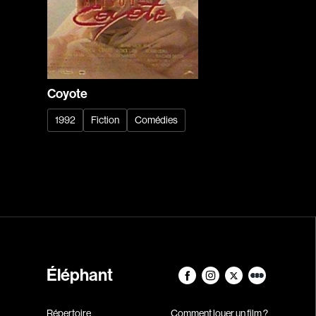
Coyote
1992
Fiction
Comédies
Éléphant
Répertoire
Comment louer un film ?