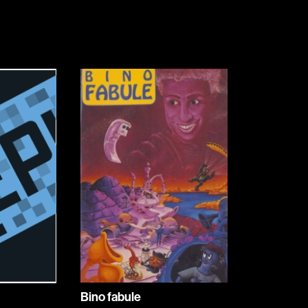
Indépendants
Musicaux
Romantiques
Sports
Western
Décennies
1920
1940
1960
1980
2000
2020
Bino fabule