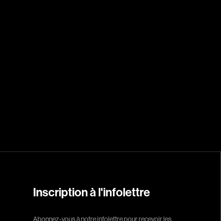
Arcand Denys
Archambault Sylv
Arseneau Bussièr
Arson Ann
Asselin Jean-Fra
Aubert Robin
Aubry François
Aurtenèche Albér
Azzopardi Mario
Baldi Gian Vittori
Barabé Charles
Barbeau Paul
Barbeau-Lavalett
Inscription à l'infolettre
Barichello Rudy
Barilliet France
Abonnez-vous à notre infolettre pour recevoir les