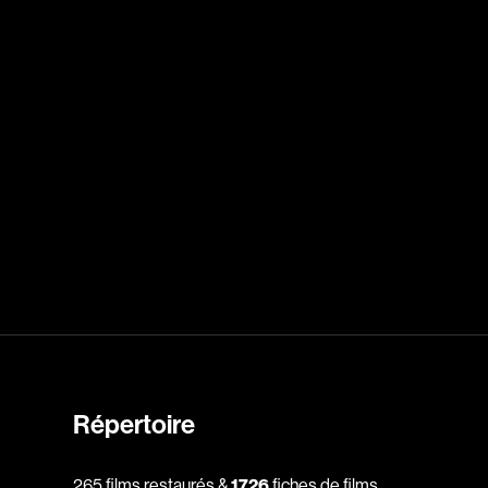
Archambault Louise
ain
Arsenault Mychel
es Philippe
Arsin Jean
Asselin Olivier
nçois
Attenborough Richard
Aubin David
Audy Michel
ic
Ayotte Zachary
Baillargeon Paule
o
Ball Ara
Barbancourt Marie Ange
Barbeau Manon
e Anaïs
Baric Nancy
Répertoire
Baril Céline
Barnaby Jeff
265 films restaurés &
1726
fiches de films