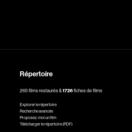
dz
Absa Moussa Sene
Adam Mark
e
Alacchi Carlo
ay Édouard
Albert Geneviève
Alkhalidey Adib
Répertoire
Allard Geneviève
r
Alleyn Jennifer
265 films restaurés &
1726
fiches de films
Anderson Michael
Explorer le répertoire
e
Angers Richard
Recherche avancée
Annaud Jean-Jacques
Proposez-moi un film
Télécharger le répertoire (PDF)
Anthian Pierre