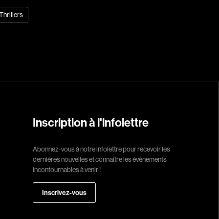
Thrillers
Réalisateur
(Daniel Grou) Po
Adam Camil
Adams Dominiqu
Albernhe Trembl
Aliassa Babek
Inscription à l'infolettre
Allard Gabriel
Allen Jeremy Pete
Abonnez-vous à notre infolettre pour recevoir les
dernières nouvelles et connaître les événements
Almond Paul
incontournables à venir !
André G. Laurain
Angrignon Yves
Inscrivez-vous
Antaki Joseph