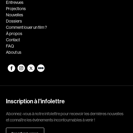
Romantiques
Science-fiction
Entrevues
Projections
Sports
Thrillers
Nouvelles
Western
Dossiers
Comment louer un film ?
À propos
Décennies
Contact
1920
1930
FAQ
About us
1940
1950
1960
1970
1980
1990
2000
2010
2020
Inscription à l'infolettre
Réalisateur
Abonnez-vous à notre infolettre pour recevoir les dernières nouvelles
(Daniel Grou) Podz
Absa Moussa Sene
et connaître les événements incontournables à venir !
Adam Camil
Adam Mark