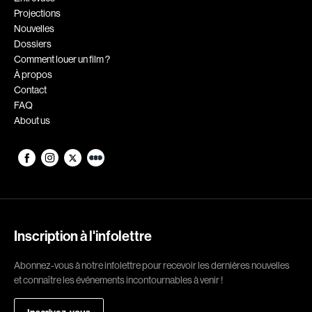
Projections
Romantiques
Science-fiction
Nouvelles
Sports
Thrillers
Dossiers
Comment louer un film ?
Western
À propos
Contact
Décennies
FAQ
About us
1920
1930
1940
1950
1960
1970
1980
1990
2000
2010
Inscription à l'infolettre
2020
Abonnez-vous à notre infolettre pour recevoir les dernières nouvelles
Réalisateur
et connaître les événements incontournables à venir !
(Daniel Grou) Podz
Absa Moussa Sene