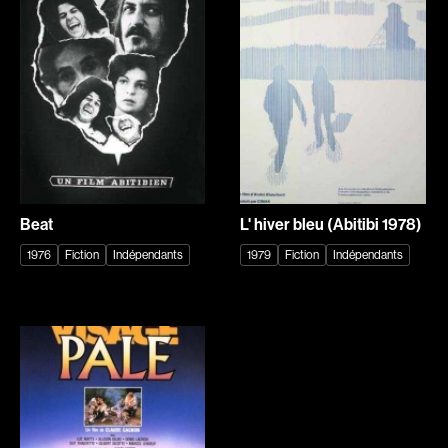
Explorer par
Genres
Action
Amateurs
Animation
Art
Aventure
Biographiques
Comédies
Comédies musicales
Beat
L' hiver bleu (Abitibi 1978)
Documentaires
Drames
1976
Fiction
Indépendants
1979
Fiction
Indépendants
Érotiques
Étudiants
Famille
Fantastiques
Fiction
Guerre
Historiques
Horreur
Indépendants
Jeunesse
Musicaux
Policiers