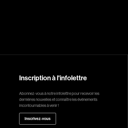
Réalisateur
(Daniel Grou) Po
Adam Camil
Adams Dominiqu
Albernhe Trembl
Aliassa Babek
Allard Gabriel
Allen Jeremy Pete
Inscription à l'infolettre
Almond Paul
André G. Laurain
Abonnez-vous à notre infolettre pour recevoir les
dernières nouvelles et connaître les événements
Angrignon Yves
incontournables à venir !
Antaki Joseph
Inscrivez-vous
Arango Juan And