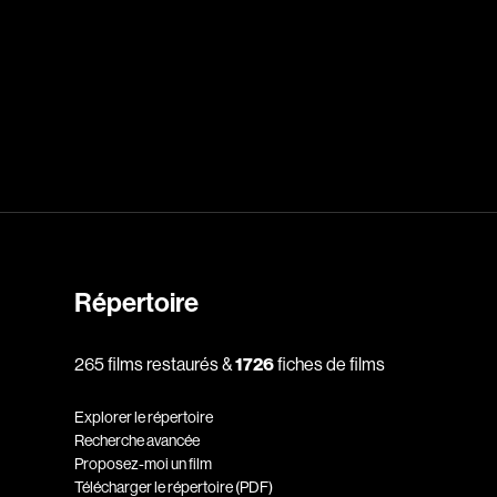
dz
Absa Moussa Sene
Adam Mark
e
Alacchi Carlo
ay Édouard
Albert Geneviève
Alkhalidey Adib
Allard Geneviève
r
Alleyn Jennifer
Répertoire
Anderson Michael
e
Angers Richard
265 films restaurés &
1726
fiches de films
Annaud Jean-Jacques
Explorer le répertoire
Anthian Pierre
Recherche avancée
Proposez-moi un film
rés
Arcand Paul
Télécharger le répertoire (PDF)