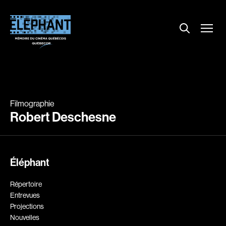
Menu
Explorer le répertoire
Projections
Entrevues
Nouvelles
Filmographie
À propos
Robert Deschesne
Dossiers
Comment louer un film ?
Éléphant
Contact
FAQ
Répertoire
About us
Entrevues
Projections
Nouvelles