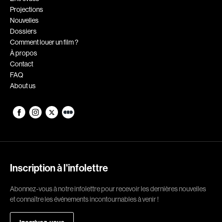
Projections
Romantiques
Science-fiction
Nouvelles
Sports
Thrillers
Dossiers
Comment louer un film ?
Western
À propos
Contact
Décennies
FAQ
About us
1920
1930
1940
1950
1960
1970
1980
1990
2000
2010
Inscription à l'infolettre
2020
Abonnez-vous à notre infolettre pour recevoir les dernières nouvelles
Réalisateur
et connaître les événements incontournables à venir !
(Daniel Grou) Podz
Absa Moussa Sene