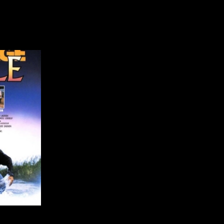
Indépendants
Musicaux
Romantiques
Sports
Western
Décennies
Recherche par mots-clés
1920
Films, personnes, entrevues, bandes annonces ...
1940
1960
1980
2000
2020