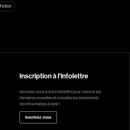
Fiction
Réalisateur
(Daniel Grou) Po
Adam Camil
Adams Dominiqu
Albernhe Trembl
Aliassa Babek
Allard Gabriel
Inscription à l'infolettre
Allen Jeremy Pete
Almond Paul
Abonnez-vous à notre infolettre pour recevoir les
André G. Laurain
dernières nouvelles et connaître les événements
Angrignon Yves
incontournables à venir !
Antaki Joseph
Inscrivez-vous
Arango Juan And