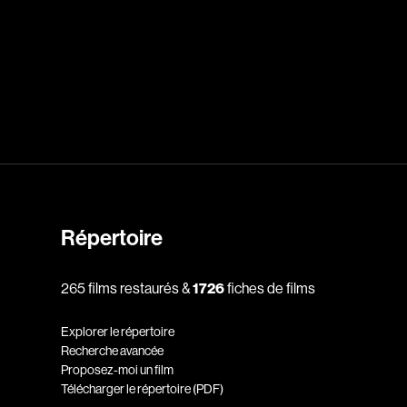
dz
Absa Moussa Sene
Adam Mark
e
Alacchi Carlo
ay Édouard
Albert Geneviève
Alkhalidey Adib
Allard Geneviève
Répertoire
r
Alleyn Jennifer
Anderson Michael
265 films restaurés &
1726
fiches de films
e
Angers Richard
Annaud Jean-Jacques
Explorer le répertoire
Recherche avancée
Anthian Pierre
Proposez-moi un film
rés
Arcand Paul
Télécharger le répertoire (PDF)