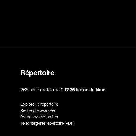
dz
Absa Moussa Sene
Adam Mark
e
Alacchi Carlo
ay Édouard
Albert Geneviève
Alkhalidey Adib
Allard Geneviève
Répertoire
r
Alleyn Jennifer
265 films restaurés &
1726
fiches de films
Anderson Michael
e
Angers Richard
Explorer le répertoire
Annaud Jean-Jacques
Recherche avancée
Proposez-moi un film
Anthian Pierre
Télécharger le répertoire (PDF)
rés
Arcand Paul