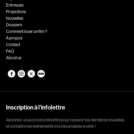
Entrevues
Romantiques
Science-fiction
Projections
Sports
Thrillers
Nouvelles
Dossiers
Western
Comment louer un film ?
À propos
Décennies
Contact
FAQ
1920
1930
About us
1940
1950
1960
1970
1980
1990
2000
2010
2020
Inscription à l'infolettre
Réalisateur
Abonnez-vous à notre infolettre pour recevoir les dernières nouvelles
et connaître les événements incontournables à venir !
(Daniel Grou) Podz
Absa Moussa Sene