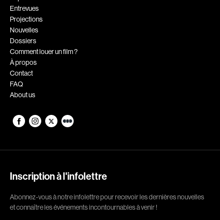
Entrevues
Romantiques
Science-fiction
Projections
Sports
Thrillers
Nouvelles
Dossiers
Western
Comment louer un film ?
À propos
Décennies
Contact
FAQ
1920
1930
About us
1940
1950
1960
1970
1980
1990
2000
2010
2020
Inscription à l'infolettre
Réalisateur
Abonnez-vous à notre infolettre pour recevoir les dernières nouvelles
et connaître les événements incontournables à venir !
(Daniel Grou) Podz
Absa Moussa Sene