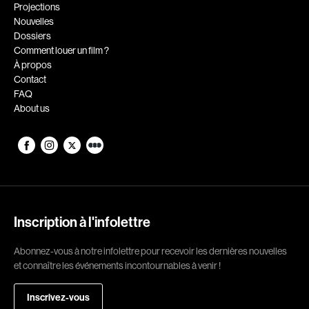
Romantiques
Science-fiction
Projections
Nouvelles
Sports
Thrillers
Dossiers
Western
Comment louer un film ?
À propos
Décennies
Contact
FAQ
1920
1930
About us
1940
1950
1960
1970
1980
1990
2000
2010
2020
Inscription à l'infolettre
Réalisateur
Abonnez-vous à notre infolettre pour recevoir les dernières nouvelles
et connaître les événements incontournables à venir !
(Daniel Grou) Podz
Absa Moussa Sene
Adam Camil
Adam Mark
Inscrivez-vous