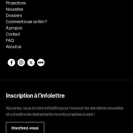
Romantiques
Science-fiction
Projections
Nouvelles
Sports
Thrillers
Dossiers
Western
Comment louer un film ?
À propos
Décennies
Contact
FAQ
1920
1930
About us
1940
1950
1960
1970
1980
1990
2000
2010
2020
Inscription à l'infolettre
Réalisateur
Abonnez-vous à notre infolettre pour recevoir les dernières nouvelles
et connaître les événements incontournables à venir !
(Daniel Grou) Podz
Absa Moussa Sene
Adam Camil
Adam Mark
Inscrivez-vous