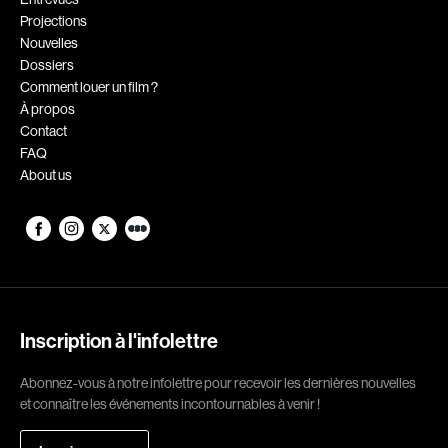
Projections
Romantiques
Science-fiction
Nouvelles
Sports
Thrillers
Dossiers
Comment louer un film ?
Western
À propos
Contact
Décennies
FAQ
About us
1920
1930
1940
1950
1960
1970
1980
1990
2000
2010
Inscription à l'infolettre
2020
Abonnez-vous à notre infolettre pour recevoir les dernières nouvelles
Réalisateur
et connaître les événements incontournables à venir !
(Daniel Grou) Podz
Absa Moussa Sene