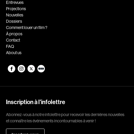
Romantiques
Science-fiction
Entrevues
Projections
Sports
Thrillers
Nouvelles
Western
Dossiers
Comment louer un film ?
À propos
Décennies
Contact
1920
1930
FAQ
About us
1940
1950
1960
1970
1980
1990
2000
2010
2020
Inscription à l'infolettre
Réalisateur
Abonnez-vous à notre infolettre pour recevoir les dernières nouvelles
(Daniel Grou) Podz
Absa Moussa Sene
et connaître les événements incontournables à venir !
Adam Camil
Adam Mark