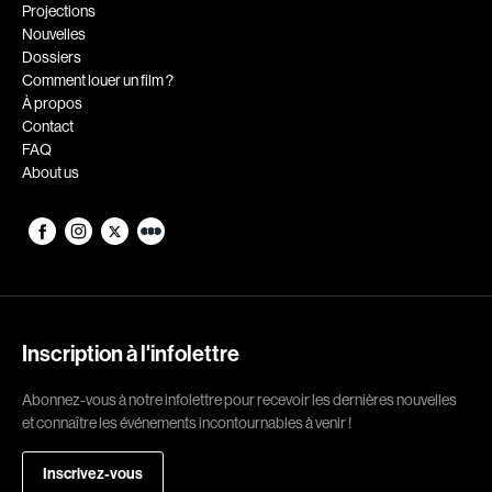
Romantiques
Science-fiction
Projections
Nouvelles
Sports
Thrillers
Dossiers
Western
Comment louer un film ?
À propos
Décennies
Contact
FAQ
1920
1930
About us
1940
1950
1960
1970
1980
1990
2000
2010
2020
Inscription à l'infolettre
Réalisateur
Abonnez-vous à notre infolettre pour recevoir les dernières nouvelles
et connaître les événements incontournables à venir !
(Daniel Grou) Podz
Absa Moussa Sene
Adam Camil
Adam Mark
Inscrivez-vous