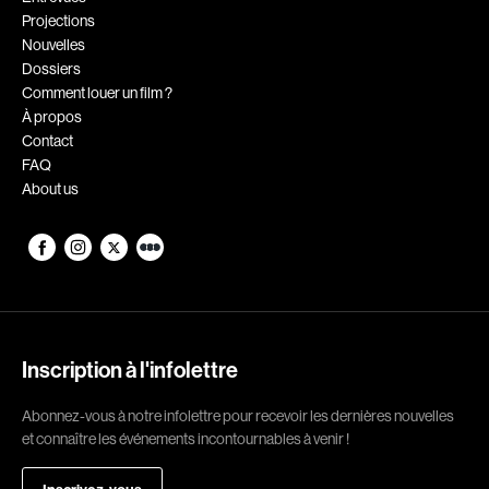
Projections
Romantiques
Science-fiction
Nouvelles
Sports
Thrillers
Dossiers
Comment louer un film ?
Western
À propos
Contact
Décennies
FAQ
About us
1920
1930
1940
1950
1960
1970
1980
1990
2000
2010
Inscription à l'infolettre
2020
Abonnez-vous à notre infolettre pour recevoir les dernières nouvelles
Réalisateur
et connaître les événements incontournables à venir !
(Daniel Grou) Podz
Absa Moussa Sene