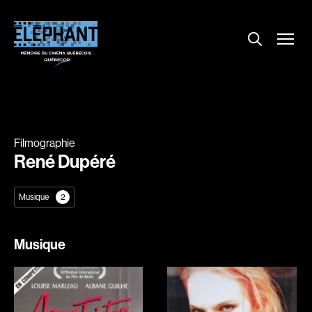
Menu
Explorer le répertoire
Projections
Entrevues
Nouvelles
Filmographie
À propos
René Dupéré
Dossiers
Musique
2
Comment louer un film ?
Contact
Musique
FAQ
About us