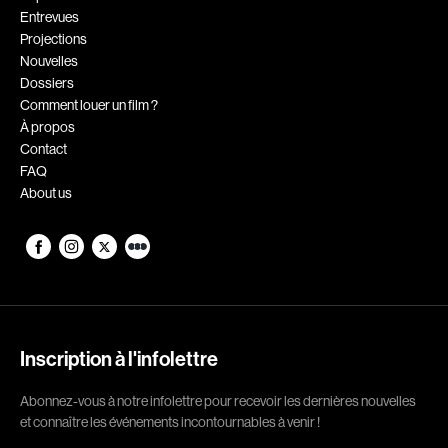
Entrevues
Romantiques
Science-fiction
Projections
Sports
Thrillers
Nouvelles
Dossiers
Western
Comment louer un film ?
À propos
Décennies
Contact
FAQ
1920
1930
About us
1940
1950
1960
1970
1980
1990
2000
2010
2020
Inscription à l'infolettre
Réalisateur
Abonnez-vous à notre infolettre pour recevoir les dernières nouvelles
et connaître les événements incontournables à venir !
(Daniel Grou) Podz
Absa Moussa Sene