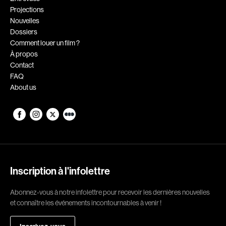
Projections
Romantiques
Science-fiction
Nouvelles
Sports
Thrillers
Dossiers
Comment louer un film ?
Western
À propos
Contact
Décennies
FAQ
About us
1920
1930
1940
1950
1960
1970
1980
1990
2000
2010
Inscription à l'infolettre
2020
Abonnez-vous à notre infolettre pour recevoir les dernières nouvelles
Réalisateur
et connaître les événements incontournables à venir !
(Daniel Grou) Podz
Absa Moussa Sene