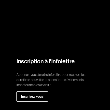
Réalisateur
(Daniel Grou) Po
Adam Camil
Adams Dominiqu
Albernhe Trembl
Aliassa Babek
Inscription à l'infolettre
Allard Gabriel
Allen Jeremy Pete
Abonnez-vous à notre infolettre pour recevoir les
dernières nouvelles et connaître les événements
Almond Paul
incontournables à venir !
André G. Laurain
Angrignon Yves
Inscrivez-vous
Antaki Joseph