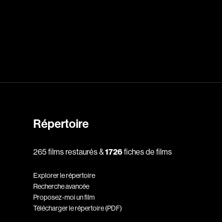
dz
Absa Moussa Sene
Adam Mark
e
Alacchi Carlo
ay Édouard
Albert Geneviève
Alkhalidey Adib
Répertoire
Allard Geneviève
r
Alleyn Jennifer
265 films restaurés &
1726
fiches de films
Anderson Michael
Explorer le répertoire
e
Angers Richard
Recherche avancée
Annaud Jean-Jacques
Proposez-moi un film
Télécharger le répertoire (PDF)
Anthian Pierre