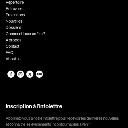
Répertoire
Romantiques
Science-fiction
Entrevues
Projections
Sports
Thrillers
Nouvelles
Western
Dossiers
Comment louer un film ?
À propos
Décennies
Contact
1920
1930
FAQ
About us
1940
1950
1960
1970
1980
1990
2000
2010
2020
Inscription à l'infolettre
Réalisateur
Abonnez-vous à notre infolettre pour recevoir les dernières nouvelles
et connaître les événements incontournables à venir !
(Daniel Grou) Podz
Absa Moussa Sene