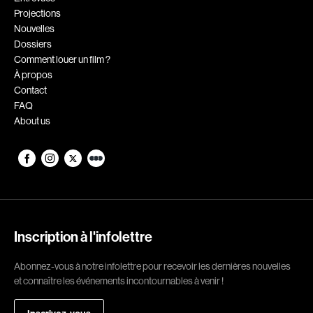
Projections
Romantiques
Science-fiction
Nouvelles
Sports
Thrillers
Dossiers
Comment louer un film ?
Western
À propos
Contact
Décennies
FAQ
About us
1920
1930
1940
1950
1960
1970
1980
1990
2000
2010
Inscription à l'infolettre
2020
Abonnez-vous à notre infolettre pour recevoir les dernières nouvelles
Réalisateur
et connaître les événements incontournables à venir !
(Daniel Grou) Podz
Absa Moussa Sene