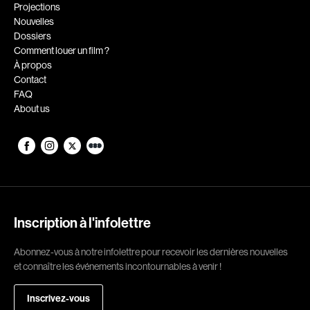
Romantiques
Science-fiction
Projections
Nouvelles
Sports
Thrillers
Dossiers
Western
Comment louer un film ?
À propos
Décennies
Contact
FAQ
1920
1930
About us
1940
1950
1960
1970
1980
1990
2000
2010
2020
Inscription à l'infolettre
Réalisateur
Abonnez-vous à notre infolettre pour recevoir les dernières nouvelles
et connaître les événements incontournables à venir !
(Daniel Grou) Podz
Absa Moussa Sene
Adam Camil
Adam Mark
Inscrivez-vous